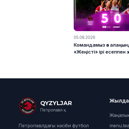
05.08.2026
Командамыз өз алаңын
«Жеңісті» ірі есеппен 
Жылда
QYZYLJAR
Петропавл қ.
Жаңалы
Петропавлдағы кәсіби футбол
menu.te