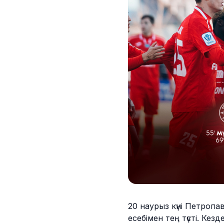
20 наурыз күні Петроп
есебімен тең түсті. Ке