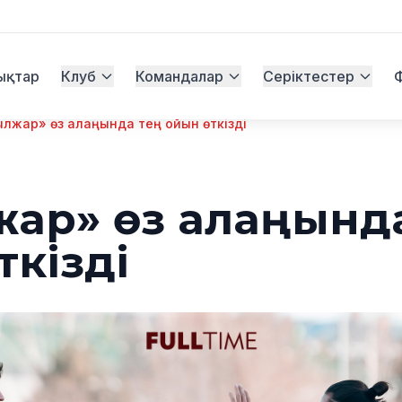
ықтар
Клуб
Командалар
Серіктестер
ылжар» өз алаңында тең ойын өткізді
жар» өз алаңынд
ткізді