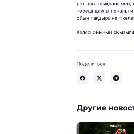
рет алға шыққанымен, қ
төреші даулы пенальти б
ойын тағдырына тікелей
Келесі ойынын «Қызылжа
Поделиться:
Другие новос