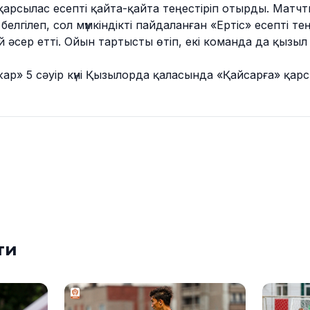
арсылас есепті қайта-қайта теңестіріп отырды. Матчт
елгілеп, сол мүмкіндікті пайдаланған «Ертіс» есепті теңе
 әсер етті. Ойын тартысты өтіп, екі команда да қызыл
р» 5 сәуір күні Қызылорда қаласында «Қайсарға» қарсы
ти