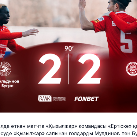
авлда өткен матчта «Қызылжар» командасы «Ертіске» қа
здесуде «Қызылжар» сапынан голдарды Мулдинов пен Бу