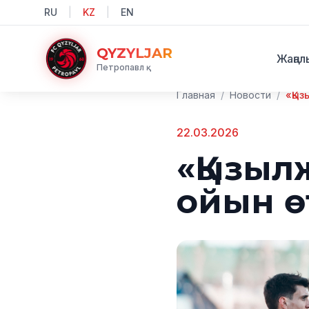
RU
|
KZ
|
EN
QYZYLJAR
Жаңал
Петропавл қ.
Главная
/
Новости
/
«Қыз
22.03.2026
«Қызыл
ойын ө