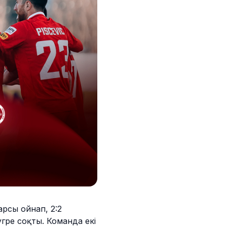
рсы ойнап, 2:2
гре соқты. Команда екі