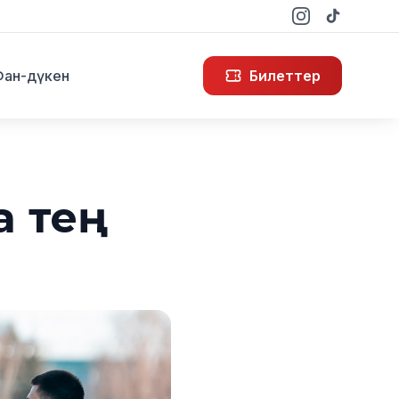
Фан-дүкен
Билеттер
а тең