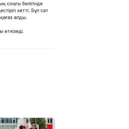
ың соңғы бөлігінде
стіріп кетті. Бұл сәт
 қағаз алды.
 өткізеді.