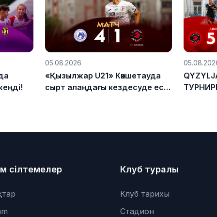
05.08.2026
05.08.202
да
«Қызылжар U21» Көкшетауда
QYZYLJA
жеңді!
сырт алаңдағы кездесуде есе
ТУРНИР
жіберді
м сілтемелер
Клуб туралы
қтар
Клуб тарихы
am
Стадион