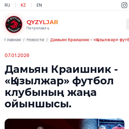
RU
|
KZ
|
EN
QYZYLJAR
Петропавл қ.
Главная
/
Новости
/
07.01.2026
Дамьян Краишник -
«Қызылжар» футбол
клубының жаңа
ойыншысы.