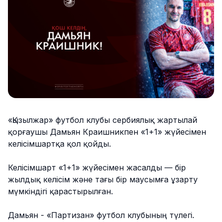
«Қызылжар» футбол клубы сербиялық жартылай
қорғаушы Дамьян Краишникпен «1+1» жүйесімен
келісімшартқа қол қойды.
Келісімшарт «1+1» жүйесімен жасалды — бір
жылдық келісім және тағы бір маусымға ұзарту
мүмкіндігі қарастырылған.
Дамьян - «Партизан» футбол клубының түлегі.