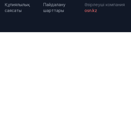
Құпиялылық
Пайдалану
Әзірлеуші компания
саясаты
шарттары
osn.kz