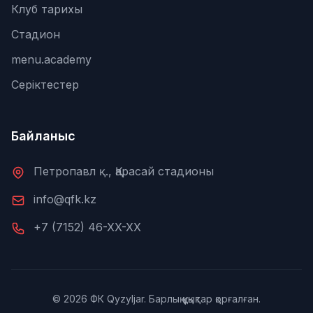
Клуб тарихы
Стадион
menu.academy
Серіктестер
Байланыс
Петропавл қ., Қарасай стадионы
info@qfk.kz
+7 (7152) 46-XX-XX
© 2026 ФК Qyzyljar. Барлық құқықтар қорғалған.