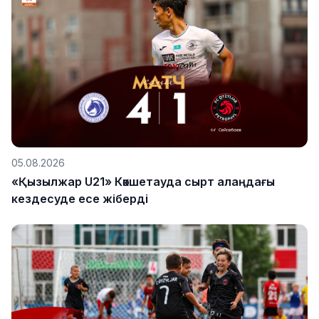
05.08.2026
«Қызылжар U21» Көкшетауда сырт алаңдағы
кездесуде есе жіберді