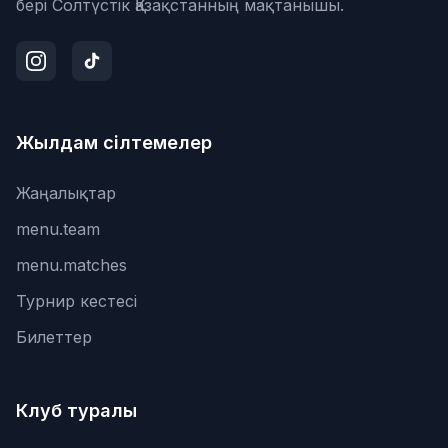
бері Солтүстік Қазақстанның мақтанышы.
Жылдам сілтемелер
Жаңалықтар
menu.team
menu.matches
Турнир кестесі
Билеттер
Клуб туралы