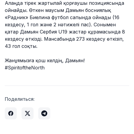
Алаңда тірек жартылай қорғаушы позициясында
ойнайды. Өткен маусым Дамьян босниялық
«Радник» Биелина футбол сапында ойнады (16
кездесу, 1 гол және 2 нәтижелі пас). Сонымен
қатар Дамьян Сербия U19 жастар құрамасында 8
кездесу өткізді. Мансабында 273 кездесу өткізіп,
43 гол соқты.
Жанұямызға қош келдің, Дамьян!
#SpiritoftheNorth
Поделиться: