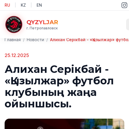
RU
|
KZ
|
EN
QYZYLJAR
г. Петропавловск
Главная
/
Новости
/
25.12.2025
Алихан Серікбай -
«Қызылжар» футбол
клубының жаңа
ойыншысы.