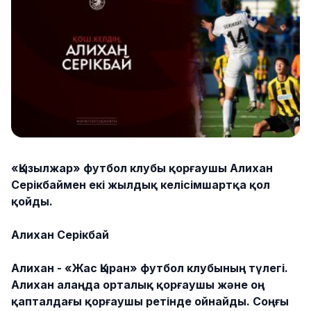
«Қызылжар» футбол клубы қорғаушы Алихан
Серікбаймен екі жылдық келісімшартқа қол
қойды.
Алихан Серікбай
Алихан - «Жас Қыран» футбол клубының түлегі.
Алихан алаңда орталық қорғаушы және оң
қапталдағы қорғаушы ретінде ойнайды. Соңғы