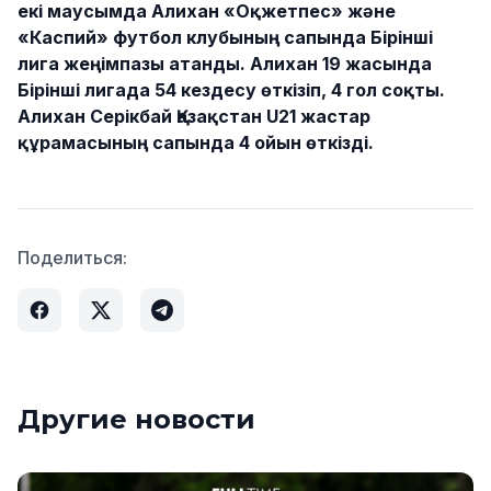
екі маусымда Алихан «Оқжетпес» және
«Каспий» футбол клубының сапында Бірінші
лига жеңімпазы атанды. Алихан 19 жасында
Бірінші лигада 54 кездесу өткізіп, 4 гол соқты.
Алихан Серікбай Қазақстан U21 жастар
құрамасының сапында 4 ойын өткізді.
Поделиться:
Другие новости