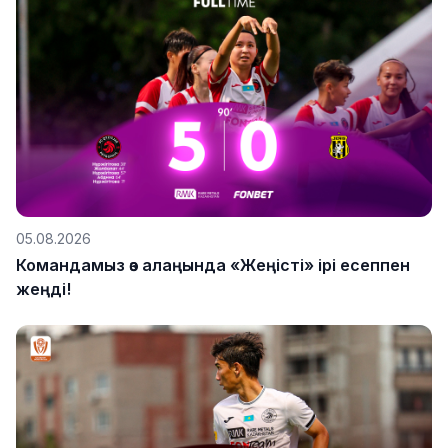
05.08.2026
Командамыз өз алаңында «Жеңісті» ірі есеппен
жеңді!