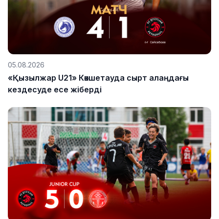
05.08.2026
«Қызылжар U21» Көкшетауда сырт алаңдағы
кездесуде есе жіберді