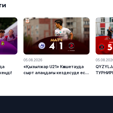
ти
05.08.2026
05.08.202
да
«Қызылжар U21» Көкшетауда
QYZYLJA
жеңді!
сырт алаңдағы кездесуде есе
ТУРНИР
жіберді