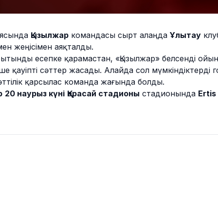
аясында
Қызылжар
командасы сырт алаңда
Ұлытау
клу
імен жеңісімен аяқталды.
рытынды есепке қарамастан, «Қызылжар» белсенді ойын
е қауіпті сәттер жасады. Алайда сол мүмкіндіктерді г
сәттілік қарсылас команда жағында болды.
р
20 наурыз күні
Қарасай стадионы
стадионында
Ertis