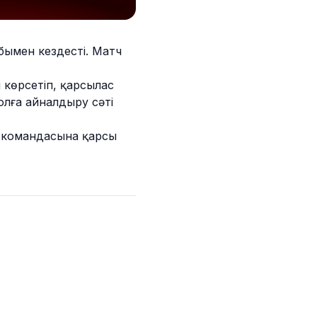
бымен кездесті. Матч
 көрсетіп, қарсылас
олға айналдыру сәті
командасына қарсы