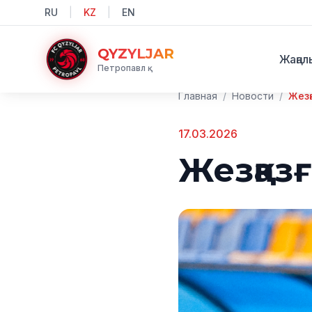
RU
|
KZ
|
EN
QYZYLJAR
Жаңал
Петропавл қ.
Главная
/
Новости
/
Жезқ
17.03.2026
Жезқаз