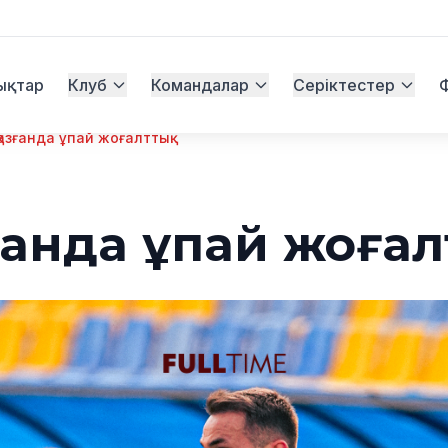
ықтар
Клуб
Командалар
Серіктестер
азғанда ұпай жоғалттық.
ғанда ұпай жоғалт