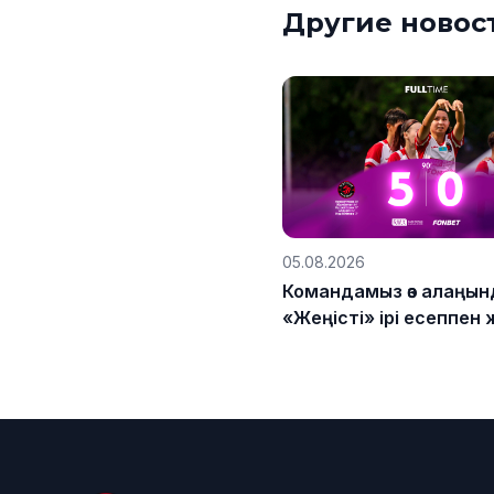
Другие новос
05.08.2026
Командамыз өз алаңын
«Жеңісті» ірі есеппен 