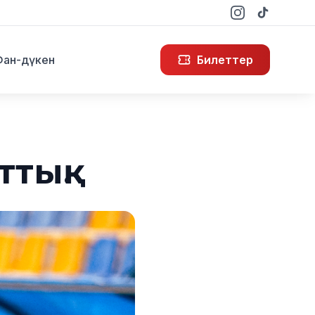
Фан-дүкен
Билеттер
тық.