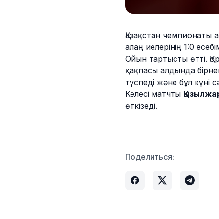
Қазақстан чемпионаты 
алаң иелерінің 1:0 есеб
Ойын тартысты өтті. Қо
қақпасы алдында бірнеш
түспеді және бұл күні 
Келесі матчты
Қызылжа
өткізеді.
Поделиться: