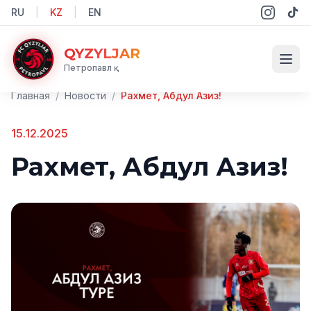
RU
|
KZ
|
EN
QYZYLJAR
Петропавл қ.
Главная
/
Новости
/
Рахмет, Абдул Азиз!
15.12.2025
Рахмет, Абдул Азиз!