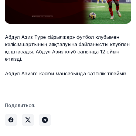
Абдул Азиз Туре «Қызылжар» футбол клубымен
келісімшартының аяқталуына байланысты клубпен
қоштасады. Абдул Азиз клуб сапында 12 ойын
өткізді.
Абдул Азизге кәсіби мансабында сәттілік тілейміз.
Поделиться: