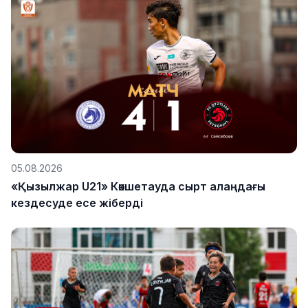
05.08.2026
«Қызылжар U21» Көкшетауда сырт алаңдағы
кездесуде есе жіберді