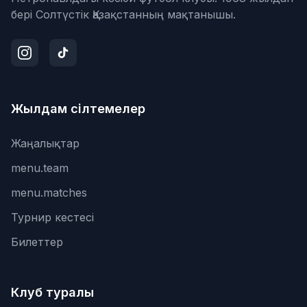
бері Солтүстік Қазақстанның мақтанышы.
Жылдам сілтемелер
Жаңалықтар
menu.team
menu.matches
Турнир кестесі
Билеттер
Клуб туралы