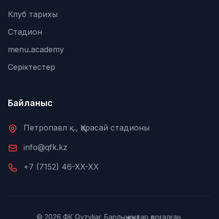
Клуб тарихы
Стадион
menu.academy
Серіктестер
Байланыс
Петропавл қ., Қарасай стадионы
info@qfk.kz
+7 (7152) 46-XX-XX
© 2026 ФК Qyzyljar. Барлық құқықтар қорғалған.