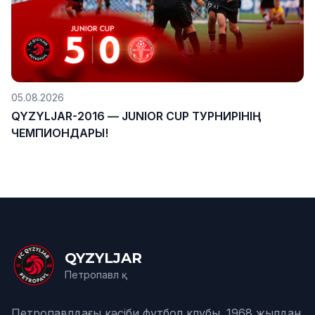
05.08.2026
QYZYLJAR-2016 — JUNIOR CUP ТУРНИРІНІҢ
ЧЕМПИОНДАРЫ!
QYZYLJAR
Петропавл қ.
Петропавлдағы кәсіби футбол клубы. 1968 жылдан