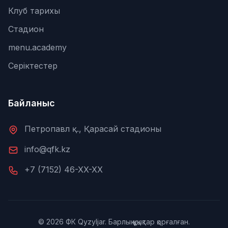
Клуб тарихы
Стадион
menu.academy
Серіктестер
Байланыс
Петропавл қ., Қарасай стадионы
info@qfk.kz
+7 (7152) 46-XX-XX
© 2026 ФК Qyzyljar. Барлық құқықтар қорғалған.