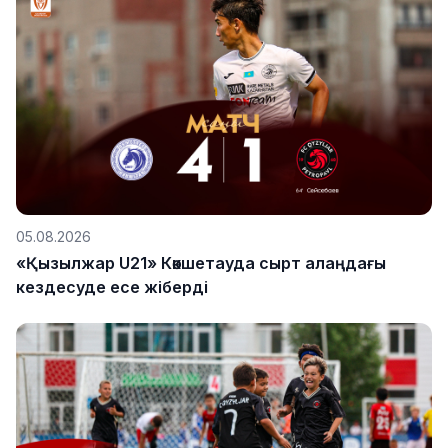
05.08.2026
«Қызылжар U21» Көкшетауда сырт алаңдағы
кездесуде есе жіберді