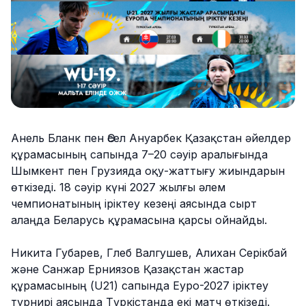
Анель Бланк пен Әсел Ануарбек Қазақстан әйелдер
құрамасының сапында 7–20 сәуір аралығында
Шымкент пен Грузияда оқу-жаттығу жиындарын
өткізеді. 18 сәуір күні 2027 жылғы әлем
чемпионатының іріктеу кезеңі аясында сырт
алаңда Беларусь құрамасына қарсы ойнайды.
Никита Губарев, Глеб Валгушев, Алихан Серікбай
және Санжар Ерниязов Қазақстан жастар
құрамасының (U21) сапында Еуро-2027 іріктеу
турнирі аясында Түркістанда екі матч өткізеді.