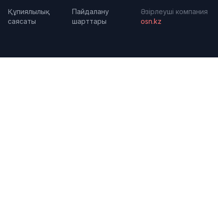
Құпиялылық
Пайдалану
Әзірлеуші компания
саясаты
шарттары
osn.kz