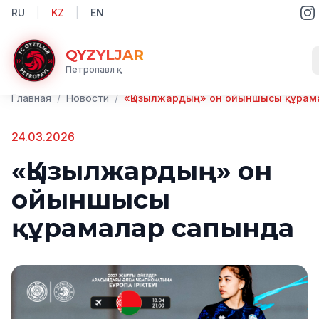
RU
|
KZ
|
EN
QYZYLJAR
Петропавл қ.
Главная
/
Новости
/
24.03.2026
«Қызылжардың» он
ойыншысы
құрамалар сапында