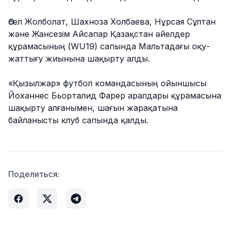
Әсел Жолболат, Шахноза Холбаева, Нұрсая Сұлтан
және Жансезім Айсапар Қазақстан әйелдер
құрамасының (WU19) сапында Мальтадағы оқу-
жаттығу жиынына шақырту алды.
«Қызылжар» футбол командасының ойыншысы
Йоханнес Бьорталид Фарер аралдары құрамасына
шақырту алғанымен, шағын жарақатына
байланысты клуб сапында қалды.
Поделиться: