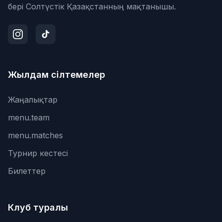
бері Солтүстік Қазақстанның мақтанышы.
Жылдам сілтемелер
Жаңалықтар
menu.team
menu.matches
Турнир кестесі
Билеттер
Клуб туралы