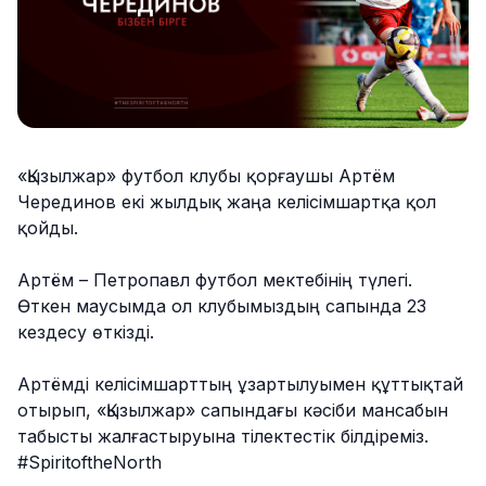
«Қызылжар» футбол клубы қорғаушы Артём
Черединов екі жылдық жаңа келісімшартқа қол
қойды.
Артём – Петропавл футбол мектебінің түлегі.
Өткен маусымда ол клубымыздың сапында 23
кездесу өткізді.
Артёмді келісімшарттың ұзартылуымен құттықтай
отырып, «Қызылжар» сапындағы кәсіби мансабын
табысты жалғастыруына тілектестік білдіреміз.
#SpiritoftheNorth