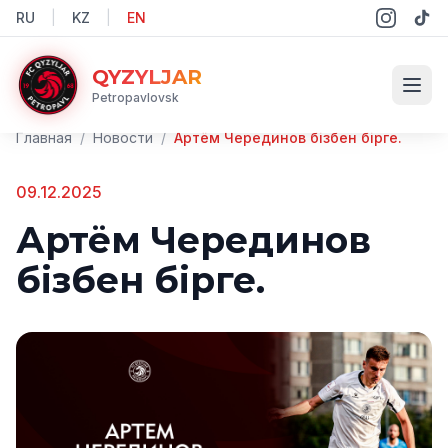
RU
|
KZ
|
EN
QYZYLJAR
Petropavlovsk
Главная
/
Новости
/
Артём Черединов бізбен бірге.
09.12.2025
Артём Черединов
бізбен бірге.