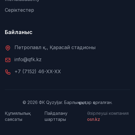
Серіктестер
Байланыс
Петропавл қ., Қарасай стадионы
info@qfk.kz
+7 (7152) 46-XX-XX
© 2026 ФК Qyzyljar. Барлық құқықтар қорғалған.
Құпиялылық
Пайдалану
Әзірлеуші компания
саясаты
шарттары
osn.kz