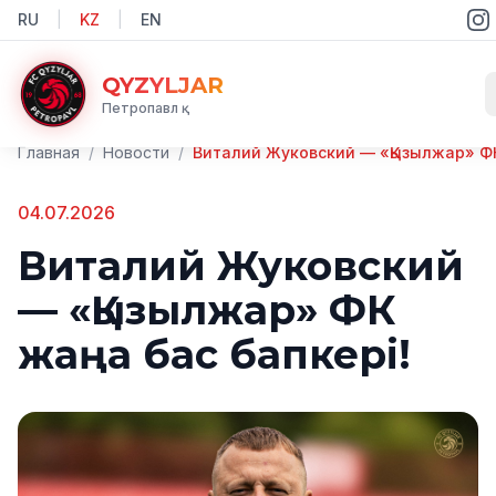
RU
|
KZ
|
EN
QYZYLJAR
Петропавл қ.
Главная
/
Новости
/
04.07.2026
Виталий Жуковский
— «Қызылжар» ФК
жаңа бас бапкері!