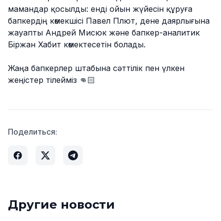
мамандар қосылды: енді ойын жүйесін құруға
бапкердің көмекшісі Павел Плют, дене даярлығына
жауапты Андрей Мисюк және бапкер-аналитик
Біржан Хабит көмектесетін болады.
Жаңа бапкерлер штабына сәттілік пен үлкен
жеңістер тілейміз 👊🏻
Поделиться:
Другие новости