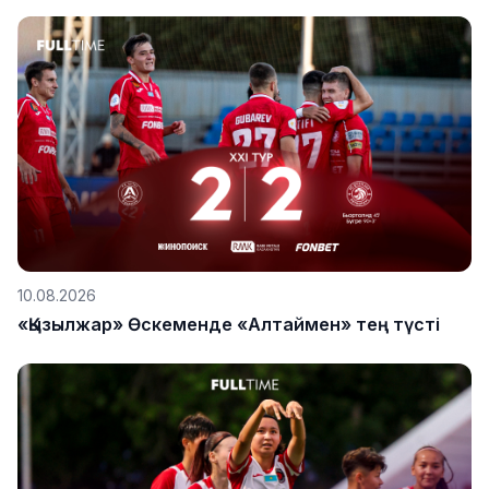
10.08.2026
«Қызылжар» Өскеменде «Алтаймен» тең түсті