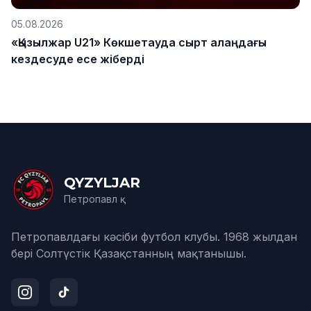
05.08.2026
«Қызылжар U21» Көкшетауда сырт алаңдағы
кездесуде есе жіберді
QYZYLJAR
Петропавл қ.
Петропавлдағы кәсіби футбол клубы. 1968 жылдан
бері Солтүстік Қазақстанның мақтанышы.