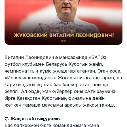
Виталий Леонидович өз мансабында «БАТЭ»
футбол клубымен Беларусь Кубогын жеңіп,
чемпионаттың күміс жүлдегері атанған. Оған қоса,
«Ислочь» командасын Жоғары лигаға шығарып, ел
тарихындағы ең жас бас бапкер атанғаны да
белгілі. Ал біздің жанкүйерлер оны «Атыраумен»
бірге Қазақстан Кубогының финалына дейін
жеткен тамаша маусымы арқылы жақсы таниды.
🤝
Жаңа штабтың құрамы
Бас бапкермен бірге командамызға жаңа