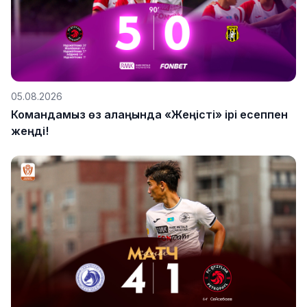
05.08.2026
Командамыз өз алаңында «Жеңісті» ірі есеппен
жеңді!