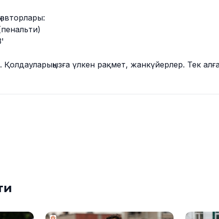
ң авторлары:
(пенальти)
'
. Қолдауларыңызға үлкен рақмет, жанкүйерлер. Тек алғ
ти