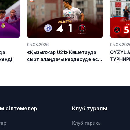
05.08.2026
05.08.202
да
«Қызылжар U21» Көкшетауда
QYZYLJA
жеңді!
сырт алаңдағы кездесуде есе
ТУРНИР
жіберді
м сілтемелер
Клуб туралы
тар
Клуб тарихы