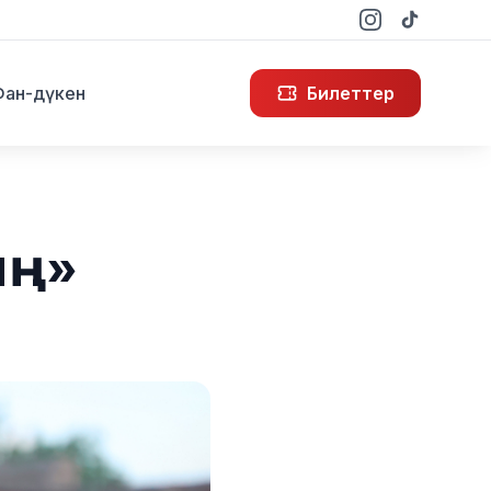
Фан-дүкен
Билеттер
ың»