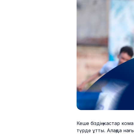
Кеше біздің жастар ком
түрде ұтты. Алаңда нағ