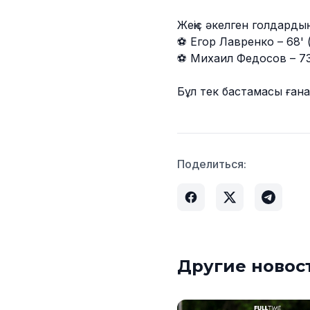
Жеңіс әкелген голдарды
⚽️ Егор Лавренко – 68' 
⚽️ Михаил Федосов – 73
Бұл тек бастамасы ғана
Поделиться:
Другие новос