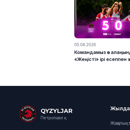
05.08.2026
Командамыз өз алаңын
«Жеңісті» ірі есеппен 
Жылда
QYZYLJAR
Петропавл қ.
Жаңалық