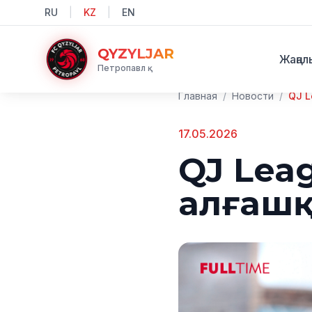
RU
|
KZ
|
EN
QYZYLJAR
Жаңал
Петропавл қ.
Главная
/
Новости
/
17.05.2026
QJ Lea
алғашқы