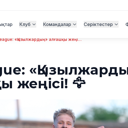
ықтар
Клуб
Командалар
Серіктестер
QJ League: «Қызылжардың» алғашқы жеңісі! 🦅
gue: «Қызылжард
 жеңісі! 🦅