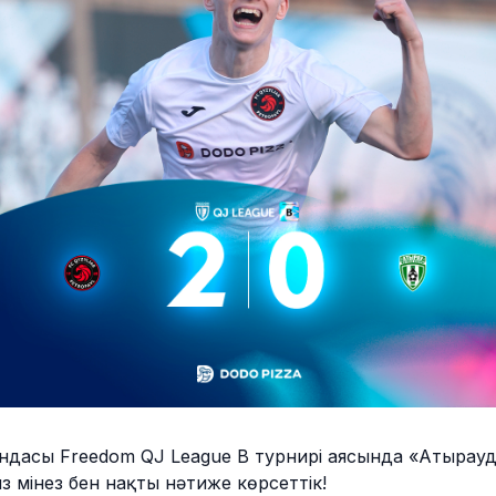
андасы Freedom QJ League B турнирі аясында «Атырауды
ыз мінез бен нақты нәтиже көрсеттік!